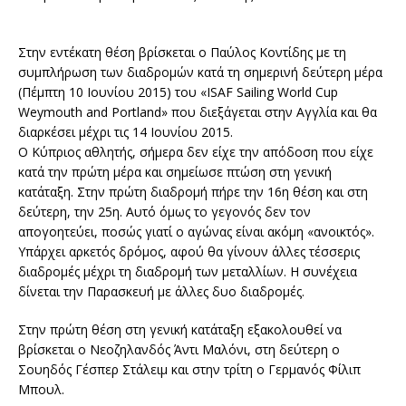
Στην εντέκατη θέση βρίσκεται ο Παύλος Κοντίδης με τη
συμπλήρωση των διαδρομών κατά τη σημερινή δεύτερη μέρα
(Πέμπτη 10 Ιουνίου 2015) του «ISAF Sailing World Cup
Weymouth and Portland» που διεξάγεται στην Αγγλία και θα
διαρκέσει μέχρι τις 14 Ιουνίου 2015.
O Κύπριος αθλητής, σήμερα δεν είχε την απόδοση που είχε
κατά την πρώτη μέρα και σημείωσε πτώση στη γενική
κατάταξη. Στην πρώτη διαδρομή πήρε την 16η θέση και στη
δεύτερη, την 25η. Αυτό όμως το γεγονός δεν τον
απογοητεύει, ποσώς γιατί ο αγώνας είναι ακόμη «ανοικτός».
Υπάρχει αρκετός δρόμος, αφού θα γίνουν άλλες τέσσερις
διαδρομές μέχρι τη διαδρομή των μεταλλίων. Η συνέχεια
δίνεται την Παρασκευή με άλλες δυο διαδρομές.
Στην πρώτη θέση στη γενική κατάταξη εξακολουθεί να
βρίσκεται ο Νεοζηλανδός Άντι Μαλόνι, στη δεύτερη ο
Σουηδός Γέσπερ Στάλειμ και στην τρίτη ο Γερμανός Φίλιπ
Μπουλ.