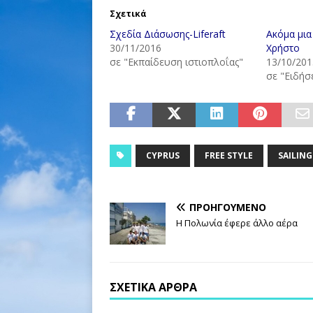
Σχετικά
Σχεδία Διάσωσης-Liferaft
Ακόμα μια
30/11/2016
Χρήστο
σε "Εκπαίδευση ιστιοπλοΐας"
13/10/201
σε "Ειδήσε
CYPRUS
FREE STYLE
SAILING
ΠΡΟΗΓΟΎΜΕΝΟ
Η Πολωνία έφερε άλλο αέρα
ΣΧΕΤΙΚΆ ΆΡΘΡΑ