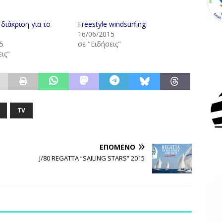
 διάκριση για το
Freestyle windsurfing
16/06/2015
5
σε "Ειδήσεις"
ις"
TV
ΕΠΌΜΕΝΟ
J/80 REGATTA “SAILING STARS” 2015