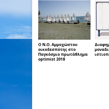
Ο Ν.Ο. Αμμοχώστου
Διαφημ
οικοδεσπότης στο
μοναδι
Παγκόσμιo πρωτάθλημα
ιστιοπ
optimist 2018