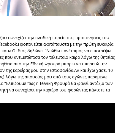
ζου συνεχίζει την ανοδική πορεία στις προπονήσεις του
facebook.Προπονείται ακατάπαυστα με την πρώτη ευκαιρία
ι κάτω.Ο ίδιος δηλώνει “Νιώθω πανέτοιμος να επιστρέψω
ες που αντιμετώπισα τον τελευταίο καιρό λόγω της θητείας
βοήθεια από την Εθνική Φρουρά μπορώ να υπηρετώ την
ον της καριέρας μου στην ιστιοσανίδα.Αν και έχω χάσει 10
ος) λόγω της απουσίας μου από τους αγώνες,παραμένω
ιο.”Ελπίζουμε πως η Εθνική Φρουρά θα φανεί αντάξια των
λητή να συνεχίσει την καριέρα του φορώντας πάντοτε τα