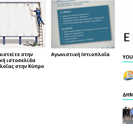
ιστείτε στην
Αγωνιστική Ιστιοπλοΐα
YOU
κή ιστοσελίδα
λοΐας στην Κύπρο
ΔΗΜ