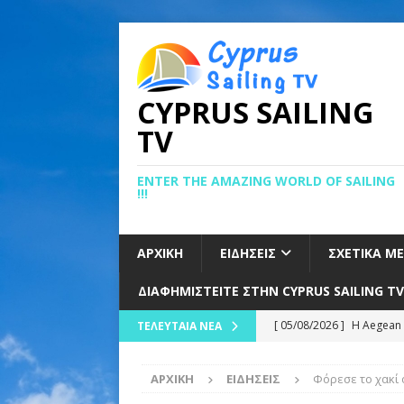
CYPRUS SAILING
TV
ENTER THE AMAZING WORLD OF SAILING
!!!
ΑΡΧΙΚΉ
ΕΙΔΉΣΕΙΣ
ΣΧΕΤΙΚΆ Μ
ΔΙΑΦΗΜΙΣΤΕΊΤΕ ΣΤΗΝ CYPRUS SAILING TV
[ 05/08/2026 ]
ΚΑΛΗ ΑΡΧ
ΤΕΛΕΥΤΑΊΑ ΝΈΑ
ΕΙΔΉΣΕΙΣ
ΑΡΧΙΚΉ
ΕΙΔΉΣΕΙΣ
Φόρεσε το χακί 
[ 24/07/2026 ]
ΤΟ ΒΑΘΡΟ