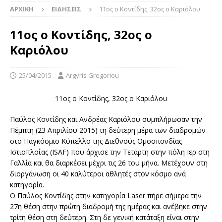
ΑΡΧΙΚΉ
ΕΙΔΉΣΕΙΣ
11ος ο Κοντίδης, 32ος ο Καριόλου
11ος ο Κοντίδης, 32ος ο
Καριόλου
25/04/2015
Argyris Gregoriou
11ος ο Κοντίδης, 32ος ο Καριόλου
Παύλος Κοντίδης και Ανδρέας Καριόλου συμπλήρωσαν την
Πέμπτη (23 Απριλίου 2015) τη δεύτερη μέρα των διαδρομών
στο Παγκόσμιο Κύπελλο της Διεθνούς Ομοσπονδίας
Ιστιοπλοΐας (ISAF) που άρχισε την Τετάρτη στην πόλη Ιερ στη
Γαλλία και θα διαρκέσει μέχρι τις 26 του μήνα. Μετέχουν στη
διοργάνωση οι 40 καλύτεροι αθλητές στον κόσμο ανά
κατηγορία.
Ο Παύλος Κοντίδης στην κατηγορία Laser πήρε σήμερα την
27η θέση στην πρώτη διαδρομή της ημέρας και ανέβηκε στην
τρίτη θέση στη δεύτερη. Στη δε γενική κατάταξη είναι στην