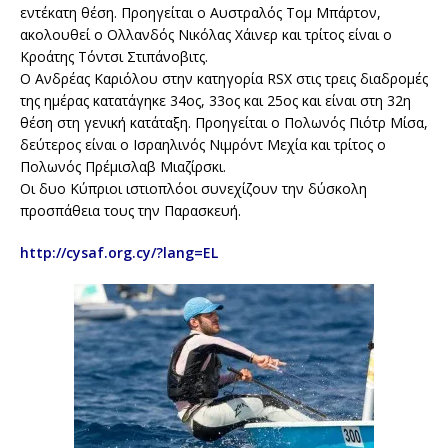
εντέκατη θέση. Προηγείται ο Αυστραλός Τομ Μπάρτον,
ακολουθεί ο Ολλανδός Νικόλας Χάινερ και τρίτος είναι ο
Κροάτης Τόντσι Στιπάνοβιτς.
Ο Ανδρέας Καριόλου στην κατηγορία RSX στις τρεις διαδρομές
της ημέρας κατατάγηκε 34ος, 33ος και 25ος και είναι στη 32η
θέση στη γενική κατάταξη. Προηγείται ο Πολωνός Πιότρ Μίσα,
δεύτερος είναι ο Ισραηλινός Νιμρόντ Μεχία και τρίτος ο
Πολωνός Πρέμισλαβ Μιαζίρσκι.
Οι δυο Κύπριοι ιστιοπλόοι συνεχίζουν την δύσκολη
προσπάθεια τους την Παρασκευή.
http://cysaf.org.cy/?lang=EL