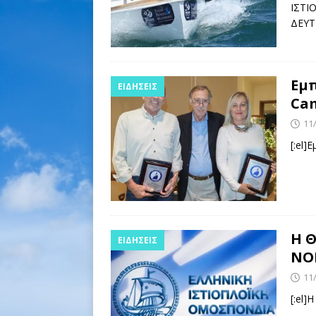
ΙΣΤΙ
ΔΕΥΤ
Εμπ
ΕΙΔΉΣΕΙΣ
Ca
11
[:el]
Η Θ
ΕΙΔΉΣΕΙΣ
ΝΟ
11
[:el