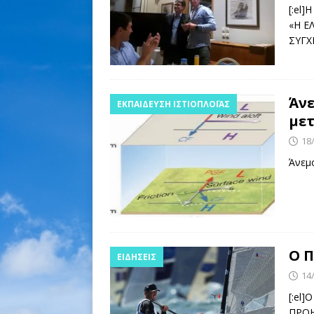
[ 07/08/2026 ]
Ο ΠΟΛΥ Δ
[:el
«Η Ε
ΠΑΓΚΟΣΜΙΟ ILCA 4 YOU
ΣΥΓΧ
Άνε
ΕΚΠΑΊΔΕΥΣΗ ΙΣΤΙΟΠΛΟΪ́ΑΣ
με
18
Άνεμ
Ο 
ΕΙΔΉΣΕΙΣ
14
[:el
ΠΡΟΗ