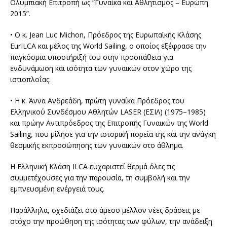
Ολυμπιακή Επιτροπή ως “Γυναίκα και Αθλητισμός – Ευρώπη
2015”.
• Ο κ. Jean Luc Michon, Πρόεδρος της Ευρωπαϊκής Κλάσης
EurILCA και μέλος της World Sailing, ο οποίος εξέφρασε την
παγκόσμια υποστήριξή του στην προσπάθεια για
ενδυνάμωση και ισότητα των γυναικών στον χώρο της
ιστιοπλοΐας.
• Η κ. Άννα Ανδρεάδη, πρώτη γυναίκα Πρόεδρος του
Ελληνικού Συνδέσμου Αθλητών LASER (ΕΣΙΛ) (1975–1985)
και πρώην Αντιπρόεδρος της Επιτροπής Γυναικών της World
Sailing, που μίλησε για την ιστορική πορεία της και την ανάγκη
θεσμικής εκπροσώπησης των γυναικών στο άθλημα.
Η
Ελληνική Κλάση ILCA
ευχαριστεί θερμά όλες τις
συμμετέχουσες για την παρουσία, τη συμβολή και την
εμπνευσμένη ενέργειά τους.
Παράλληλα, σχεδιάζει στο άμεσο μέλλον νέες δράσεις με
στόχο την προώθηση της ισότητας των φύλων, την ανάδειξη