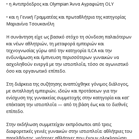
• η Αντιπρόεδρος και Olympian Άννα Αγραφιώτη OLY
• και η Γενική Γραμματέας και πρωταθλήτρια της κατηγορίας
Μαριανίνα Τσουκανέλη
Η συνάντηση είχε ως βασικό στόχο τη σύνδεση παλαιότερων
και νέων αθλητριών, τη μεταφορά εμπειριών και
τεχνογνωσίας γύρω από την κατηγορία ILCA και την
ενδυνάμωση και έμπνευση περισσότερων γυναικών να
ασχοληθούν ενεργά με την ιστιοπλοΐα, τόσο σε αγωνιστικό
όσο και οργανωτικό επίπεδο.
Στη διάρκεια της συζήτησης αναπτύχθηκε γόνιμος διάλογος,
με ανταλλαγή εμπειριών, ιδεών και προτάσεων για την
ενίσχυση της γυναικείας συμμετοχής στην κατηγορία και κατ’
επέκταση την ιστιοπλοΐα — από τη βάση έως και το διεθνές
επίπεδο.
Στην εκδήλωση συμμετείχαν εκπρόσωποι από τρεις
διαφορετικές γενιές γυναικών στην ιστιοπλοΐα: αθλήτριες του
παρελθόντος, νεότερες αθλήτριες που έχουν ολοκληρώσει