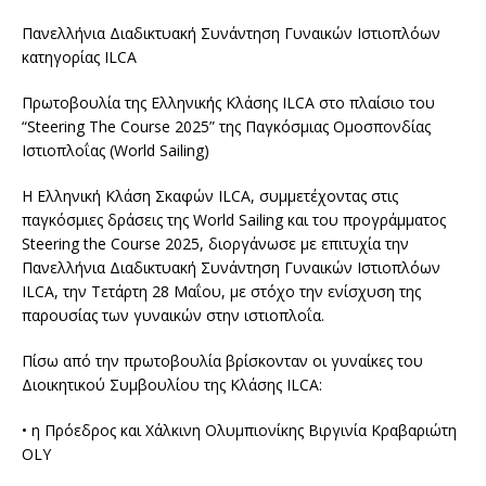
Πανελλήνια Διαδικτυακή Συνάντηση Γυναικών Ιστιοπλόων
κατηγορίας ILCA
Πρωτοβουλία της Ελληνικής Κλάσης ILCA στο πλαίσιο του
“Steering The Course 2025” της Παγκόσμιας Ομοσπονδίας
Ιστιοπλοΐας (World Sailing)
Η Ελληνική Κλάση Σκαφών ILCA, συμμετέχοντας στις
παγκόσμιες δράσεις της World Sailing και του προγράμματος
Steering the Course 2025, διοργάνωσε με επιτυχία την
Πανελλήνια Διαδικτυακή Συνάντηση Γυναικών Ιστιοπλόων
ILCA, την Τετάρτη 28 Μαΐου, με στόχο την ενίσχυση της
παρουσίας των γυναικών στην ιστιοπλοΐα.
Πίσω από την πρωτοβουλία βρίσκονταν οι γυναίκες του
Διοικητικού Συμβουλίου της Κλάσης ILCA:
• η Πρόεδρος και Χάλκινη Ολυμπιονίκης Βιργινία Κραβαριώτη
OLY