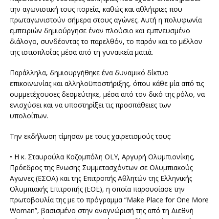
την αγωνιστική τους πορεία, καθώς και αθλήτριες που
πρωταγωνιστούν σήμερα στους αγώνες. Αυτή η πολυφωνία
εμπειριών δημιούργησε έναν πλούσιο και εμπνευσμένο
διάλογο, συνδέοντας το παρελθόν, το παρόν και το μέλλον
της ιστιοπλοΐας μέσα από τη γυναικεία ματιά.
Παράλληλα, δημιουργήθηκε ένα δυναμικό δίκτυο
επικοινωνίας και αλληλοϋποστήριξης, όπου κάθε μία από τις
συμμετέχουσες δεσμεύτηκε, μέσα από τον δικό της ρόλο, να
ενισχύσει και να υποστηρίξει τις προσπάθειες των
υπολοίπων.
Την εκδήλωση τίμησαν με τους χαιρετισμούς τους:
• Η κ. Σταυρούλα Κοζομπόλη OLY, Αργυρή Ολυμπιονίκης,
Πρόεδρος της Ενωσης Συμμετασχόντων σε Ολυμπιακούς
Αγωνες (ΕΣΟΑ) και της Επιτροπής Αθλητών της Ελληνικής
Ολυμπιακής Επιτροπής (ΕΟΕ), η οποία παρουσίασε την
πρωτοβουλία της με το πρόγραμμα “Make Place for One More
Woman”, βασισμένο στην αναγνώρισή της από τη Διεθνή