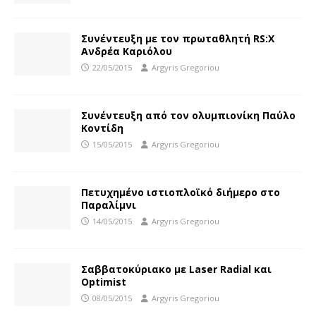
Συνέντευξη με τον πρωταθλητή RS:X
Ανδρέα Καριόλου
22/05/2015
Argyris Gregoriou
Συνέντευξη από τον ολυμπιονίκη Παύλο
Κοντίδη
15/05/2015
Argyris Gregoriou
Πετυχημένο ιστιοπλοϊκό διήμερο στο
Παραλίμνι
14/05/2015
Argyris Gregoriou
Σαββατοκύριακο με Laser Radial και
Optimist
08/05/2015
Argyris Gregoriou