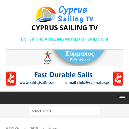
CYPRUS SAILING TV
ENTER THE AMAZING WORLD OF SAILING !!!
ΑΡΧΙΚΉ
2015
Μάιος