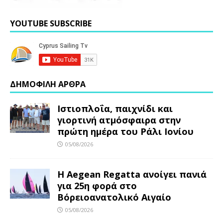
YOUTUBE SUBSCRIBE
ΔΗΜΟΦΙΛΗ ΑΡΘΡΑ
Ιστιοπλοΐα, παιχνίδι και
γιορτινή ατμόσφαιρα στην
πρώτη ημέρα του Ράλι Ιονίου
05/08/2026
Η Aegean Regatta ανοίγει πανιά
για 25η φορά στο
Βόρειοανατολικό Αιγαίο
05/08/2026