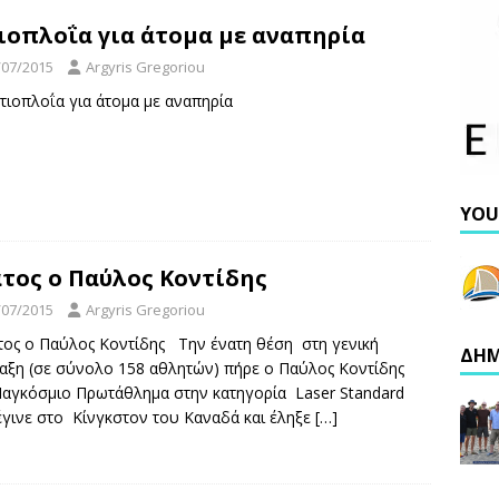
ιοπλοΐα για άτομα με αναπηρία
/07/2015
Argyris Gregoriou
Ιστιοπλοΐα για άτομα με αναπηρία
YOU
τος ο Παύλος Κοντίδης
/07/2015
Argyris Gregoriou
ος ο Παύλος Κοντίδης Την ένατη θέση στη γενική
ΔΗΜ
ταξη (σε σύνολο 158 αθλητών) πήρε ο Παύλος Κοντίδης
Παγκόσμιο Πρωτάθλημα στην κατηγορία Laser Standard
έγινε στο Κίνγκστον του Καναδά και έληξε
[…]