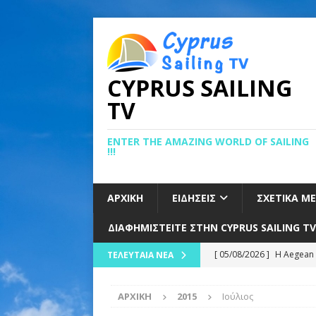
CYPRUS SAILING
TV
ENTER THE AMAZING WORLD OF SAILING
!!!
ΑΡΧΙΚΉ
ΕΙΔΉΣΕΙΣ
ΣΧΕΤΙΚΆ Μ
ΔΙΑΦΗΜΙΣΤΕΊΤΕ ΣΤΗΝ CYPRUS SAILING TV
[ 05/08/2026 ]
Η Aegean 
ΤΕΛΕΥΤΑΊΑ ΝΈΑ
Αιγαίο
ΕΙΔΉΣΕΙΣ
ΑΡΧΙΚΉ
2015
Ιούλιος
[ 05/08/2026 ]
ΚΑΛΗ ΑΡΧ