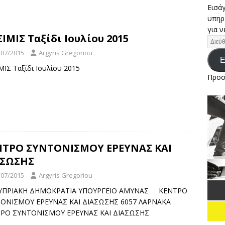
Εισάγ
υπηρ
 ΠΕΡΙΜΕΝΕΙ ΤΟΥΣ ΕΛΛΗΝΕΣ ΙΣΤΙΟΠΛΟΟΥΣ ΣΤΟ ΕΥΡΩΠΑΪΚΟ
για ν
ΙΜΙΣ Ταξίδι Ιουλίου 2015
3 ΚΑΙ 293 PLUS ΤΗΣ ΠΟΛΩΝΙΑΣ
ΕΙΔΉΣΕΙΣ
/07/2015
Argyris Gregoriou
 Αιγαίου: «Pega» και «Garbis» κέρδισαν και τον…Αίολο στην
Ε
ΜΙΣ Ταξίδι Ιουλίου 2015
ΔΉΣΕΙΣ
Προσ
α, παιχνίδι και γιορτινή ατμόσφαιρα στην πρώτη ημέρα του
ΝΤΡΟ ΣΥΝΤΟΝΙΣΜΟΥ ΕΡΕΥΝΑΣ ΚΑΙ
ΑΣΩΣΗΣ
/07/2015
Argyris Gregoriou
]ΚΥΠΡΙΑΚΗ ΔΗΜΟΚΡΑΤΙΑ ΥΠΟΥΡΓΕΙΟ ΑΜΥΝΑΣ ΚΕΝΤΡΟ
ΟΝΙΣΜΟΥ ΕΡΕΥΝΑΣ ΚΑΙ ΔΙΑΣΩΣΗΣ 6057 ΛΑΡΝΑΚΑ
ΡΟ ΣΥΝΤΟΝΙΣΜΟΥ ΕΡΕΥΝΑΣ ΚΑΙ ΔΙΑΣΩΣΗΣ