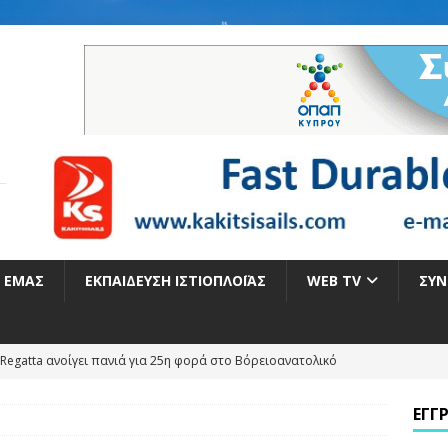
Ε ΕΜΆΣ
ΕΚΠΑΊΔΕΥΣΗ ΙΣΤΙΟΠΛΟΪ́ΑΣ
WEB TV
ΣΥΝ
Regatta ανοίγει πανιά για 25η φορά στο Βόρειοανατολικό
ΕΓΓ
Η ΓΙΑ ΤΑ ΕΛΛΗΝΙΚΑ ΠΑΝΙΑ ΣΤΟ ΠΑΓΚΟΣΜΙΟ ΠΡΩΤΑΘΛΗΜΑ ILCA 4