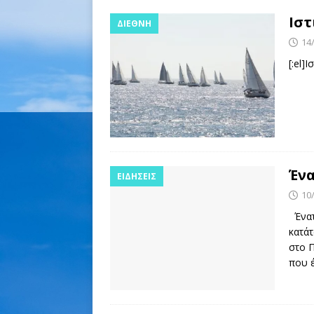
Ιστ
ΔΙΕΘΝΉ
14
[:el]
Ένα
ΕΙΔΉΣΕΙΣ
10
Ένατ
κατά
στο 
που 