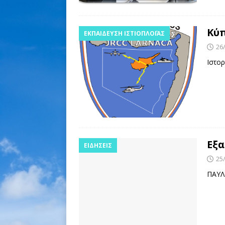
Κύπ
ΕΚΠΑΊΔΕΥΣΗ ΙΣΤΙΟΠΛΟΪ́ΑΣ
26
Ιστο
Εξα
ΕΙΔΉΣΕΙΣ
25
ΠΑΥΛ