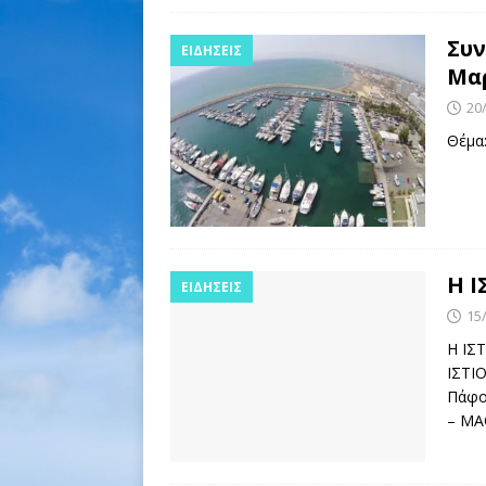
Συν
ΕΙΔΉΣΕΙΣ
Μα
20
Θέμα
Η 
ΕΙΔΉΣΕΙΣ
15
Η ΙΣ
ΙΣΤΙ
Πάφο
– ΜΑ