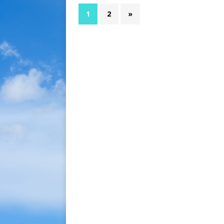
1
2
»