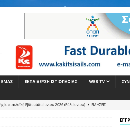
Ε ΕΜΆΣ
ΕΚΠΑΊΔΕΥΣΗ ΙΣΤΙΟΠΛΟΪ́ΑΣ
WEB TV
ΣΥΝ
ής Ιστιοπλοϊκή Εβδομάδα Ιονίου 2026 (Ράλι Ιονίου)
ΕΙΔΉΣΕΙΣ
α, παιχνίδι και γιορτινή ατμόσφαιρα στην πρώτη ημέρα του
ΕΓΓ