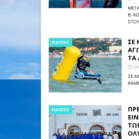
ΜΕΤΑ
Β. Κ
ΣΤΟΥ
ΣΕ
ΕΙΔΉΣΕΙΣ
ΑΓ
ΤΑ
23
ΣΕ Κ
ΚΑΜΕ
ΠΡ
ΕΙΔΉΣΕΙΣ
ΕΙΝ
ΤΩ
ΟΛ