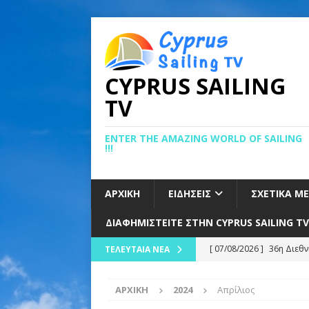
CYPRUS SAILING
TV
ENTER THE AMAZING WORLD OF SAILING
!!!
ΑΡΧΙΚΉ
ΕΙΔΉΣΕΙΣ
ΣΧΕΤΙΚΆ Μ
ΔΙΑΦΗΜΙΣΤΕΊΤΕ ΣΤΗΝ CYPRUS SAILING TV
[ 07/08/2026 ]
36η Διεθν
ΤΕΛΕΥΤΑΊΑ ΝΈΑ
[ 05/08/2026 ]
Ιστιοπλοΐ
ΑΡΧΙΚΉ
2024
Απρίλιος
Ράλι Ιονίου
ΕΙΔΉΣΕΙΣ