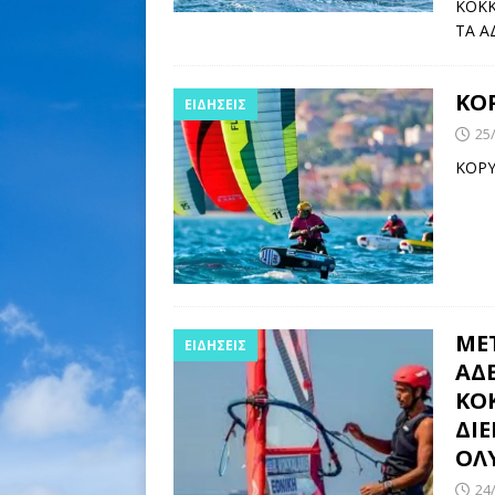
ΚΟΚΚ
ΤΑ Α
ΚΟΡ
ΕΙΔΉΣΕΙΣ
25
ΚΟΡΥ
ΜΕΤ
ΕΙΔΉΣΕΙΣ
ΑΔΕ
ΚΟ
ΔΙ
ΟΛ
24