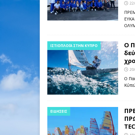
22
ΠΡΕΜ
ΕΥΚΑ
ΟΛΥΜ
Ο Π
ΙΣΤΙΟΠΛΟΪ́Α ΣΤΗΝ ΚΎΠΡΟ
δεύ
χρο
20
Ο Πα
Κύπε
ΠΡ
ΕΙΔΉΣΕΙΣ
ΠΡΩ
TEC
19