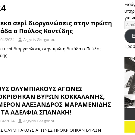
Εισάγ
Regatta ανοίγει πανιά για 25η φορά στο Βόρειοανατολικό
24
υπηρ
για ν
εκα σερί διοργανώσεις στην πρώτη
Η ΓΙΑ ΤΑ ΕΛΛΗΝΙΚΑ ΠΑΝΙΑ ΣΤΟ ΠΑΓΚΟΣΜΙΟ ΠΡΩΤΑΘΛΗΜΑ ILCA 4
άδα ο Παύλος Κοντίδης
Ε
/04/2024
Argyris Gregoriou
ΥΝΑΤΟΣ ΑΕΡΑΣ ΑΝΕΒΑΛΕ ΤΙΣ ΧΘΕΣΙΝΕΣ ΚΟΥΡΣΕΣ ΣΤΟ
Προσ
κα σερί διοργανώσεις στην πρώτη δεκάδα ο Παύλος
ίδης
TH
ΕΙΔΉΣΕΙΣ
ΟΥΣ ΟΛΥΜΠΙΑΚΟΥΣ ΑΓΩΝΕΣ
ΟΚΡΙΘΗΚΑΝ ΒΥΡΩΝ ΚΟΚΚΑΛΑΝΗΣ,
ΜΕΡΟΝ ΑΛΕΞΑΝΔΡΟΣ ΜΑΡΑΜΕΝΙΔΗΣ
 ΤΑ ΑΔΕΛΦΙΑ ΣΠΑΝΑΚΗ!
/04/2024
Argyris Gregoriou
Σ ΟΛΥΜΠΙΑΚΟΥΣ ΑΓΩΝΕΣ ΠΡΟΚΡΙΘΗΚΑΝ ΒΥΡΩΝ