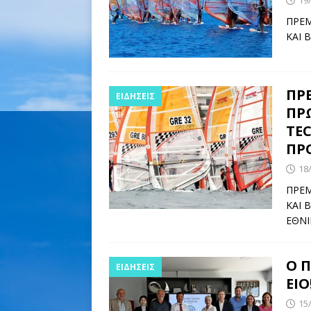
ΠΡΕΜ
ΚΑΙ 
ΠΡ
ΕΙΔΉΣΕΙΣ
ΠΡΩ
TEC
ΠΡ
18
ΠΡΕΜ
KAI 
ΕΘΝ
Ο 
ΕΙΔΉΣΕΙΣ
ΕΙΟ
15