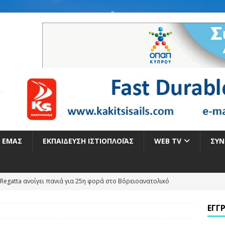
Ε ΕΜΆΣ
ΕΚΠΑΊΔΕΥΣΗ ΙΣΤΙΟΠΛΟΪ́ΑΣ
WEB TV
ΣΥΝ
Regatta ανοίγει πανιά για 25η φορά στο Βόρειοανατολικό
ΕΓΓ
Η ΓΙΑ ΤΑ ΕΛΛΗΝΙΚΑ ΠΑΝΙΑ ΣΤΟ ΠΑΓΚΟΣΜΙΟ ΠΡΩΤΑΘΛΗΜΑ ILCA 4