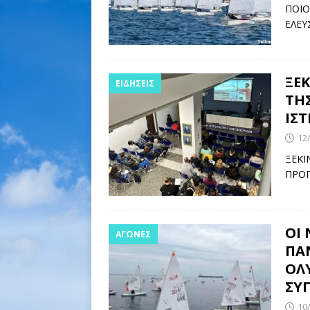
ΠΟΙΟ
ΕΛΕΥ
ΞΕ
ΕΙΔΉΣΕΙΣ
ΤΗ
ΙΣΤ
12
ΞΕΚΙ
ΠΡΟΠ
ΟΙ
ΑΓΩΝΕΣ
ΠΑ
ΟΛ
ΣΥ
10