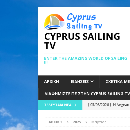
CYPRUS SAILING
TV
ENTER THE AMAZING WORLD OF SAILING
!!!
ΑΡΧΙΚΉ
ΕΙΔΉΣΕΙΣ
ΣΧΕΤΙΚΆ Μ
ΔΙΑΦΗΜΙΣΤΕΊΤΕ ΣΤΗΝ CYPRUS SAILING TV
[ 05/08/2026 ]
Η Aegean 
ΤΕΛΕΥΤΑΊΑ ΝΈΑ
Αιγαίο
ΕΙΔΉΣΕΙΣ
ΑΡΧΙΚΉ
2025
Μάρτιος
[ 05/08/2026 ]
ΚΑΛΗ ΑΡΧ