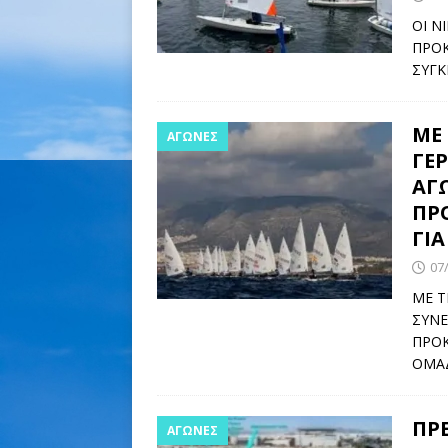
ΟΙ Ν
ΠΡΟΚ
ΣΥΓΚ
ΜΕ
ΑΓΩΝΕΣ
ΓΕΡ
ΑΓ
ΠΡ
ΓΙ
07
ΜΕ Τ
ΣΥΝΕ
ΠΡΟΚ
ΟΜΑ
ΠΡ
ΑΓΩΝΕΣ