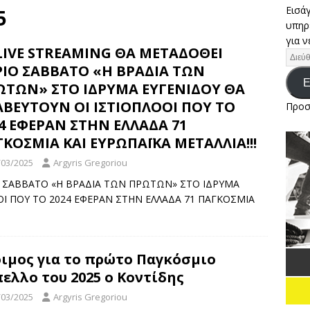
Εισάγ
5
υπηρ
 ΠΕΡΙΜΕΝΕΙ ΤΟΥΣ ΕΛΛΗΝΕΣ ΙΣΤΙΟΠΛΟΟΥΣ ΣΤΟ ΕΥΡΩΠΑΪΚΟ
για ν
LIVE STREAMING ΘΑ ΜΕΤΑΔΟΘΕΙ
3 ΚΑΙ 293 PLUS ΤΗΣ ΠΟΛΩΝΙΑΣ
ΕΙΔΉΣΕΙΣ
ΡΙΟ ΣΑΒΒΑΤΟ «Η ΒΡΑΔΙΑ ΤΩΝ
 Αιγαίου: «Pega» και «Garbis» κέρδισαν και τον…Αίολο στην
Ε
ΩΤΩΝ» ΣΤΟ ΙΔΡΥΜΑ ΕΥΓΕΝΙΔΟΥ ΘΑ
ΑΒΕΥΤΟΥΝ ΟΙ ΙΣΤΙΟΠΛΟΟΙ ΠΟΥ ΤΟ
ΔΉΣΕΙΣ
Προσ
4 ΕΦΕΡΑΝ ΣΤΗΝ ΕΛΛΑΔΑ 71
α, παιχνίδι και γιορτινή ατμόσφαιρα στην πρώτη ημέρα του
ΚΟΣΜΙΑ ΚΑΙ ΕΥΡΩΠΑΪΚΑ ΜΕΤΑΛΛΙΑ!!!
/03/2025
Argyris Gregoriou
Ο ΣΑΒΒΑΤΟ «Η ΒΡΑΔΙΑ ΤΩΝ ΠΡΩΤΩΝ» ΣΤΟ ΙΔΡΥΜΑ
ΟΙ ΠΟΥ ΤΟ 2024 ΕΦΕΡΑΝ ΣΤΗΝ ΕΛΛΑΔΑ 71 ΠΑΓΚΟΣΜΙΑ
ιμος για το πρώτο Παγκόσμιο
ελλο του 2025 ο Κοντίδης
/03/2025
Argyris Gregoriou