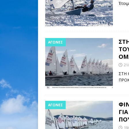
Έτοι
ΣΤΗ
ΑΓΩΝΕΣ
ΤΟ
ΟΜ
21
ΣΤΗ 
ΠΡΟΚ
ΦΙ
ΑΓΩΝΕΣ
ΓΙ
ΠΟΥ
19