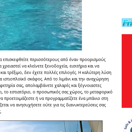
 να επισκεφθείτε περισσότερους από έναν προορισμούς
 χρειαστεί να κλείνετε ξενοδοχεία, εισιτήρια και να
και τρέξιμο, δεν έχετε πολλές επιλογές. Η καλύτερη λύση
να ιστιοπλοϊκό σκάφος. Από το λιμάνι και την αναχώρηση
αφετηρία σας, απολαμβάνετε χαλαρές και ξέγνοιαστες
τι, το εστιατόριo, ο προσωπικός σας χώρος, το μεταφορικό
 να προετοιμάζεστε ή να προγραμματίζετε ένα μπάνιο στη
εται να ανησυχήσετε ούτε για τις διανυκτερεύσεις σας
.