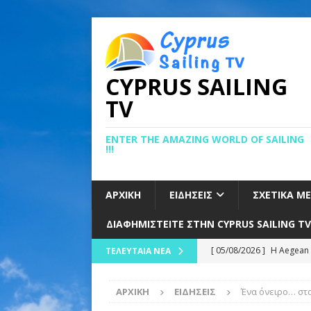
CYPRUS SAILING
TV
ENTER THE AMAZING WORLD OF SAILING
!!!
ΑΡΧΙΚΉ
ΕΙΔΉΣΕΙΣ
ΣΧΕΤΙΚΆ Μ
ΔΙΑΦΗΜΙΣΤΕΊΤΕ ΣΤΗΝ CYPRUS SAILING TV
[ 05/08/2026 ]
Η Aegean 
ΤΕΛΕΥΤΑΊΑ ΝΈΑ
Αιγαίο
ΕΙΔΉΣΕΙΣ
ΑΡΧΙΚΉ
ΕΙΔΉΣΕΙΣ
Ένα όνειρο… στα
[ 05/08/2026 ]
ΚΑΛΗ ΑΡΧ