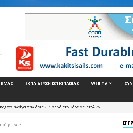
Ε ΕΜΆΣ
ΕΚΠΑΊΔΕΥΣΗ ΙΣΤΙΟΠΛΟΪ́ΑΣ
WEB TV
ΣΥΝ
Regatta ανοίγει πανιά για 25η φορά στο Βόρειοανατολικό
ΕΓΓ
 μέτρα σας!
Η ΓΙΑ ΤΑ ΕΛΛΗΝΙΚΑ ΠΑΝΙΑ ΣΤΟ ΠΑΓΚΟΣΜΙΟ ΠΡΩΤΑΘΛΗΜΑ ILCA 4