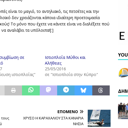
ές είναι το μαγιό, το αντηλιακό, τις πετσέτες και την
λοϊκό δεν χρειάζονται κάποια ιδιαίτερη προετοιμασία
ικούς! Το μόνο που έχετε να κάνετε είναι να διαλέξετε πού
να αναλάβει τα υπόλοιπα![:]
YOU
 συμβίωση σε
Ιστιοπλοΐα Μύθοι και
κό
Αλήθειες
7
25/05/2016
δευση ιστιοπλοΐας"
σε "Ιστιοπλοΐα στην Κύπρο"
ΔΗΜ
ΕΠΌΜΕΝΟ
 τους
ΧΡΥΣΟ Η ΚΑΡΑΧΑΛΙΟΥ ΣΤΑ ΚΑΝΑΡΙΑ
ύ
ΝΗΣΙΑ