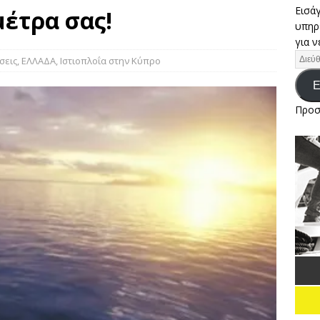
Εισάγ
μέτρα σας!
υπηρ
 ΠΕΡΙΜΕΝΕΙ ΤΟΥΣ ΕΛΛΗΝΕΣ ΙΣΤΙΟΠΛΟΟΥΣ ΣΤΟ ΕΥΡΩΠΑΪΚΟ
για ν
3 ΚΑΙ 293 PLUS ΤΗΣ ΠΟΛΩΝΙΑΣ
ΕΙΔΉΣΕΙΣ
σεις
,
ΕΛΛΑΔΑ
,
Ιστιοπλοΐα στην Κύπρο
 Αιγαίου: «Pega» και «Garbis» κέρδισαν και τον…Αίολο στην
Ε
ΔΉΣΕΙΣ
Προσ
α, παιχνίδι και γιορτινή ατμόσφαιρα στην πρώτη ημέρα του