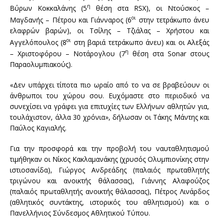
η
Βύρων Κοκκαλάνης (5
θέση στα
RSX
), οι Ντούσκος –
οι
Μαγδανής – Πέτρου και Γιάνναρος (6
στην τετράκωπο άνευ
ελαφρών βαρών), οι Τσίλης – Τζιάλας – Χρήστου και
οι
Αγγελόπουλος (8
στη βαριά τετράκωπο άνευ) και οι Αλεξάς
η
– Χριστοφόρου – Νοτάρογλου (7
θέση στα
Sonar
στους
Παραολυμπιακούς).
«Δεν υπάρχει τίποτα πιο ωραίο από το να σε βραβεύουν οι
άνθρωποι του χώρου σου. Ευχόμαστε στο περιοδικό να
συνεχίσει να γράφει για επιτυχίες των Ελλήνων αθλητών για,
τουλάχιστον, άλλα 30 χρόνια», δήλωσαν οι Τάκης Μάντης και
Παύλος Καγιαλής.
Για την προσφορά και την προβολή του ναυταθλητισμού
τιμήθηκαν οι Νίκος Κακλαμανάκης (χρυσός Ολυμπιονίκης στην
ιστιοσανίδα), Γιώργος Ανδρεάδης (παλαιός πρωταθλητής
τριγώνου και ανοικτής θάλασσας), Γιάννης Αλαφούζος
(παλαιός πρωταθλητής ανοικτής θάλασσας), Πέτρος Λινάρδος
(αθλητικός συντάκτης, ιστορικός του αθλητισμού) και ο
Πανελλήνιος Σύνδεσμος Αθλητικού Τύπου.