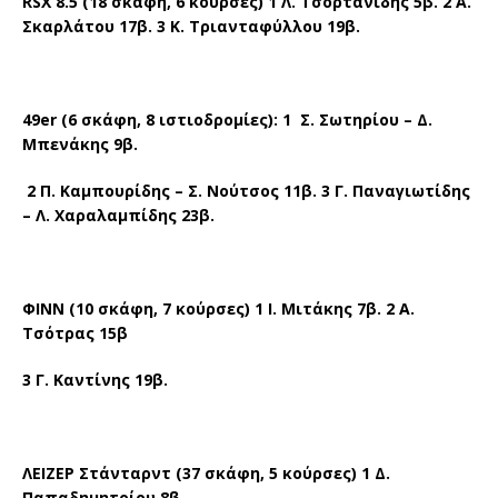
RSX
8.5 (18 σκάφη, 6 κούρσες) 1 Λ. Τσορτανίδης 5β. 2 Α.
Σκαρλάτου 17β. 3 Κ. Τριανταφύλλου 19β.
49
er
(6 σκάφη, 8 ιστιοδρομίες): 1 Σ. Σωτηρίου – Δ.
Μπενάκης 9β.
2 Π. Καμπουρίδης – Σ. Νούτσος 11β. 3 Γ. Παναγιωτίδης
– Λ. Χαραλαμπίδης 23β.
ΦΙΝΝ (10 σκάφη, 7 κούρσες) 1 Ι. Μιτάκης 7β. 2 Α.
Τσότρας 15β
3 Γ. Καντίνης 19β.
ΛΕΙΖΕΡ Στάνταρντ (37 σκάφη, 5 κούρσες) 1 Δ.
Παπαδημητρίου 8β.