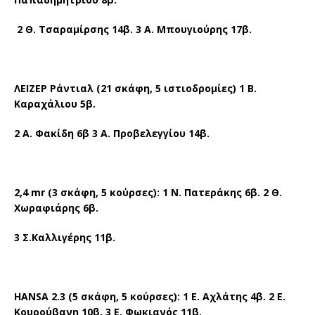
2 Θ. Τσαραμίρσης 14β. 3 Α. Μπουγιούρης 17β.
ΛΕΙΖΕΡ Ράντιαλ (21 σκάφη, 5 ιστιοδρομίες) 1 Β.
Καραχάλιου 5β.
2 Α. Φακίδη 6β 3 Α. Προβελεγγίου 14β.
2,4
mr
(3 σκάφη, 5 κούρσες): 1 Ν. Πατεράκης 6β. 2 Θ.
Χωραφιάρης 6β.
3 Σ.Καλλιγέρης 11β.
HANSA
2.3 (5 σκάφη, 5 κούρσες): 1 Ε. Αχλάτης 4β. 2 Ε.
Κουρούβανη 10β. 3 Ε. Φωκιανός 11β.