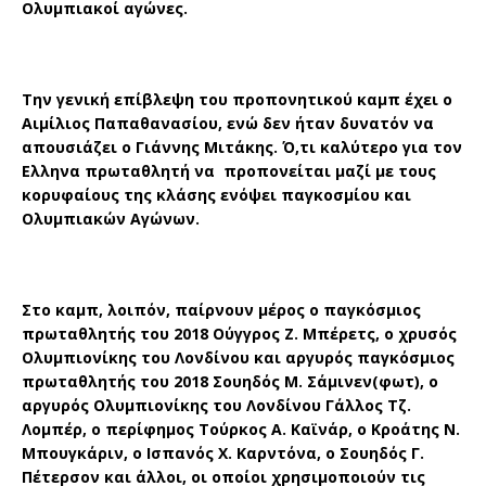
Ολυμπιακοί αγώνες.
Την γενική επίβλεψη του προπονητικού καμπ έχει ο
Αιμίλιος Παπαθανασίου, ενώ δεν ήταν δυνατόν να
απουσιάζει ο Γιάννης Μιτάκης. Ό,τι καλύτερο για τον
Ελληνα πρωταθλητή να προπονείται μαζί με τους
κορυφαίους της κλάσης ενόψει παγκοσμίου και
Ολυμπιακών Αγώνων.
Στο καμπ, λοιπόν, παίρνουν μέρος ο παγκόσμιος
πρωταθλητής του 2018 Ούγγρος Ζ. Μπέρετς, ο χρυσός
Ολυμπιονίκης του Λονδίνου και αργυρός παγκόσμιος
πρωταθλητής του 2018 Σουηδός Μ. Σάμινεν(φωτ), ο
αργυρός Ολυμπιονίκης του Λονδίνου Γάλλος Τζ.
Λομπέρ, ο περίφημος Τούρκος Α. Καϊνάρ, ο Κροάτης Ν.
Μπουγκάριν, ο Ισπανός Χ. Καρντόνα, ο Σουηδός Γ.
Πέτερσον και άλλοι, οι οποίοι χρησιμοποιούν τις