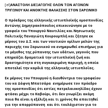
[:el]
ΑΝΑΣΤΟΛΗ ΔΙΕΞΑΓΩΓΗΣ ΟΛΩΝ ΤΩΝ ΑΓΩΝΩΝ
ΤΡΙΓΩΝΟΥ ΚΑΙ ΑΝΟΙΚΤΗΣ ΘΑΛΑΣΣΗΣ ΣΤΟΝ ΣΑΡΩΝΙΚΟ
Ο πρόεδρος της ελληνικής ιστιοπλοϊκής ομοσπονδίας
Αντώνης Δημητρακόπουλος επικοινώνησε με το
γραφείο του Υπουργού Ναυτιλίας και Νησιωτικής
Πολιτικής Παναγιώτη Κουρουμπλή και ζήτησε εκ
μέρους του Δ.Σ. και των ναυτικών ομίλων μελών της
περιοχής του Σαρωνικού να ενημερωθεί επισήμως για
το μέγεθος της ρύπανσης των υδάτων, γεγονός που
επηρεάζει δραματικά την ιστιοπλοϊκή ζωή και
δραστηριότητα στη συγκεκριμένη περιοχή, η οποία
αποτελεί την καρδιά της ελληνικής ιστιοπλοΐας.
Εκ μέρους του Υπουργού η διευθύντρια του γραφείου
του κα Δάφνη Μπατσάρα ενημέρωσε τον πρόεδρο
της ομοσπονδίας ότι εστίες πετρελαιοκηλίδας έχουν
φτάσει μέχρι το Καβούρι, ότι δεν γνωρίζει ακόμη
ποια θα είναι η εξέλιξη και τι χρόνος θα απαιτηθεί
για την απορρύπανση και ότι τουλάχιστον για το