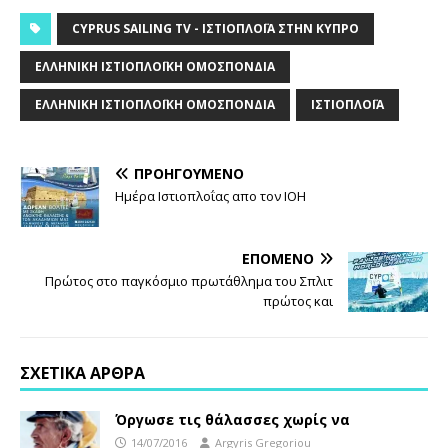
CYPRUS SAILING TV - ΙΣΤΙΟΠΛΟΪ́Α ΣΤΗΝ ΚΎΠΡΟ
ΕΛΛΗΝΙΚΉ ΙΣΤΙΟΠΛΟΪΚΉ ΟΜΟΣΠΟΝΔΊΑ
ΕΛΛΗΝΙΚΗ ΙΣΤΙΟΠΛΟΪΚΗ ΟΜΟΣΠΟΝΔΙΑ
ΙΣΤΙΟΠΛΟΪ́Α
ΠΡΟΗΓΟΎΜΕΝΟ
Ημέρα Ιστιοπλοΐας απο τον ΙΟΗ
ΕΠΌΜΕΝΟ
Πρώτος στο παγκόσμιο πρωτάθλημα του Σπλιτ
πρώτος και
ΣΧΕΤΙΚΆ ΆΡΘΡΑ
Όργωσε τις θάλασσες χωρίς να
14/07/2016
Argyris Gregoriou