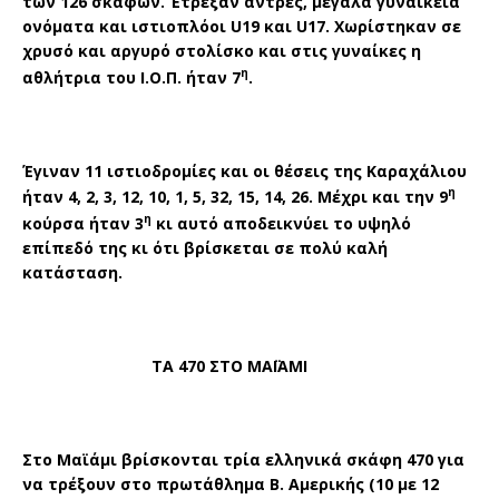
των 126 σκαφών. Έτρεξαν άντρες, μεγάλα γυναικεία
ονόματα και ιστιοπλόοι
U
19 και
U
17. Χωρίστηκαν σε
χρυσό και αργυρό στολίσκο και στις γυναίκες η
η
αθλήτρια του Ι.Ο.Π. ήταν 7
.
Έγιναν 11 ιστιοδρομίες και οι θέσεις της Καραχάλιου
η
ήταν 4, 2, 3, 12, 10, 1, 5, 32, 15, 14, 26. Μέχρι και την 9
η
κούρσα ήταν 3
κι αυτό αποδεικνύει το υψηλό
επίπεδό της κι ότι βρίσκεται σε πολύ καλή
κατάσταση.
ΤΑ 470 ΣΤΟ ΜΑΪΑΜΙ
Στο Μαϊάμι βρίσκονται τρία ελληνικά σκάφη 470 για
να τρέξουν στο πρωτάθλημα Β. Αμερικής (10 με 12