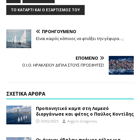
ΤΟ ΚΑΤΆΡΤΙ ΚΑΙ Ο ΕΞΑΡΤΙΣΜΌΣ ΤΟΥ
ΠΡΟΗΓΟΎΜΕΝΟ
Είναι καιρός κάποιος να φτιάξει την γέφυρα…;
ΕΠΌΜΕΝΟ
Ο Ι.Ο. ΗΡΑΚΛΕΙΟΥ ΔΙΠΛΑ ΣΤΟΥΣ ΠΡΟΣΦΥΓΕΣ!
ΣΧΕΤΙΚΆ ΆΡΘΡΑ
Προπονητικό καμπ στη Λεμεσό
διοργάνωσε και φέτος ο Παύλος Κοντίδης
05/02/2025
Argyris Gregoriou
Οι άνεμοι έβαλαν πρόωρο τέλος για