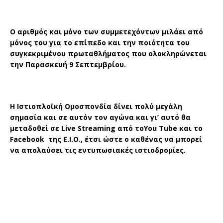
Ο αριθμός και μόνο των συμμετεχόντων μιλάει από
μόνος του για το επίπεδο και την ποιότητα του
συγκεκριμένου πρωταθλήματος που ολοκληρώνεται
την Παρασκευή 9 Σεπτεμβρίου.
Η
I
στιοπλοϊκή Ομοσπονδία δίνει πολύ μεγάλη
σημασία και σε αυτόν τον αγώνα και γι’ αυτό θα
μεταδοθεί σε
Live
Streaming
από το
You
Tube
και το
Faceb
ο
ok
της Ε.Ι.Ο., έτσι ώστε ο καθένας να μπορεί
να απολαύσει τις εντυπωσιακές ιστιοδρομίες.