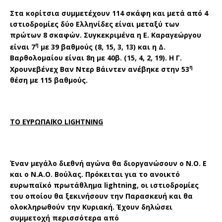
Στα κορίτσια συμμετέχουν 114 σκάφη και μετά από 4
ιστιοδρομίες δύο Ελληνίδες είναι μεταξύ των
πρώτων 8 σκαφών. Συγκεκριμένα η Ε. Καραγεώργου
η
είναι 7
με 39 βαθμούς (8, 15, 3, 13) και η Δ.
Βαρθολομαίου είναι 8η με 40β. (15, 4, 2, 19). Η Γ.
η
Χρουνεβένεχ Βαν Ντερ Βάιντεν ανέβηκε στην 53
θέση με 115 βαθμούς.
ΤΟ ΕΥΡΩΠΑΪΚΟ
LIGHTNING
Έναν μεγάλο διεθνή αγώνα θα διοργανώσουν ο Ν.Ο. Ε
και ο Ν.Α.Ο. Βούλας. Πρόκειται για το ανοικτό
ευρωπαϊκό πρωτάθλημα
lightning
, οι ιστιοδρομίες
του οποίου θα ξεκινήσουν την Παρασκευή και θα
ολοκληρωθούν την Κυριακή. Έχουν δηλώσει
συμμετοχή περισσότερα από