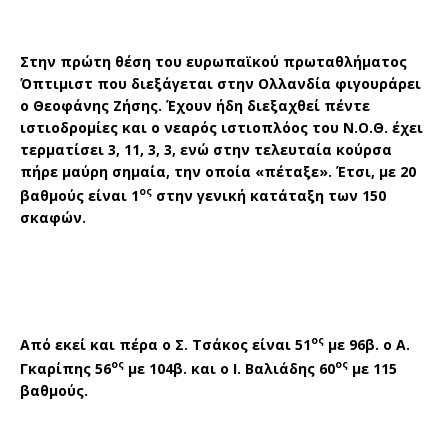
Στην πρώτη θέση του ευρωπαϊκού πρωταθλήματος
Όπτιμιστ που διεξάγεται στην Ολλανδία φιγουράρει
ο Θεοφάνης Ζήσης. Έχουν ήδη διεξαχθεί πέντε
ιστιοδρομίες και ο νεαρός ιστιοπλόος του Ν.Ο.Θ. έχει
τερματίσει 3, 11, 3, 3, ενώ στην τελευταία κούρσα
πήρε μαύρη σημαία, την οποία «πέταξε». Έτσι, με 20
ος
βαθμούς είναι 1
στην γενική κατάταξη των 150
σκαφών.
ος
Από εκεί και πέρα ο Σ. Τσάκος είναι 51
με 96β. ο Α.
ος
ος
Γκαρίπης 56
με 104β. και ο Ι. Βαλιάδης 60
με 115
βαθμούς.