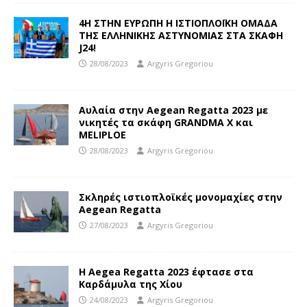
4Η ΣΤΗΝ ΕΥΡΩΠΗ Η ΙΣΤΙΟΠΛΟΪΚΗ ΟΜΑΔΑ
ΤΗΣ ΕΛΛΗΝΙΚΗΣ ΑΣΤΥΝΟΜΙΑΣ ΣΤΑ ΣΚΑΦΗ
J24!
28/08/2023
Argyris Gregoriou
Αυλαία στην Aegean Regatta 2023 με
νικητές τα σκάφη GRANDMA X και
ΜΕLIPLOE
28/08/2023
Argyris Gregoriou
Σκληρές ιστιοπλοϊκές μονομαχίες στην
Aegean Regatta
27/08/2023
Argyris Gregoriou
Η Αegea Regatta 2023 έφτασε στα
Καρδάμυλα της Χίου
24/08/2023
Argyris Gregoriou