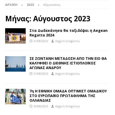
ΑΡΧΙΚΉ
2023
Αύγουστος
Μήνας:
Αύγουστος 2023
Στα Δωδεκάνησα θα ταξιδέψει η Aegean
Regatta 2024
31/08/2023
Argyris Gregoriou
ΣΕ ΖΩΝΤΑΝΗ ΜΕΤΑΔΟΣΗ ΑΠΟ ΤΗΝ ΕΙΟ ΘΑ
ΚΑΛΥΦΘΕΙ Ο ΔΙΕΘΝΗΣ ΙΣΤΙΟΠΛΟΪΚΟΣ
ΑΓΩΝΑΣ ΑΝΔΡΟΥ
31/08/2023
Argyris Gregoriou
7η Η ΕΘΝΙΚΗ ΟΜΑΔΑ ΟΠΤΙΜΙΣΤ ΟΜΑΔΙΚΟΥ
ΣΤΟ ΕΥΡΩΠΑΪΚΟ ΠΡΩΤΑΘΛΗΜΑ ΤΗΣ
ΟΛΛΑΝΔΙΑΣ
30/08/2023
Argyris Gregoriou