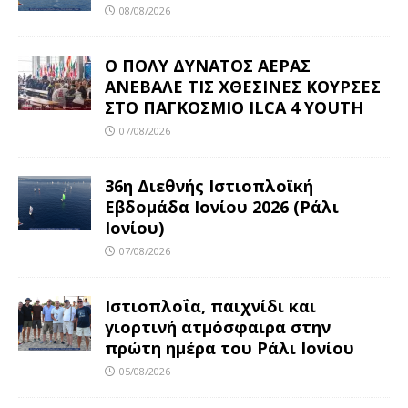
08/08/2026
Ο ΠΟΛΥ ΔΥΝΑΤΟΣ ΑΕΡΑΣ
ΑΝΕΒΑΛΕ ΤΙΣ ΧΘΕΣΙΝΕΣ ΚΟΥΡΣΕΣ
ΣΤΟ ΠΑΓΚΟΣΜΙΟ ILCA 4 YOUTH
07/08/2026
36η Διεθνής Ιστιοπλοϊκή
Εβδομάδα Ιονίου 2026 (Ράλι
Ιονίου)
07/08/2026
Ιστιοπλοΐα, παιχνίδι και
γιορτινή ατμόσφαιρα στην
πρώτη ημέρα του Ράλι Ιονίου
05/08/2026