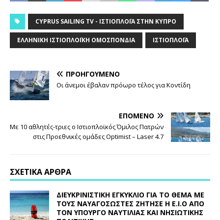
CYPRUS SAILING TV - ΙΣΤΙΟΠΛΟΪ́Α ΣΤΗΝ ΚΎΠΡΟ
ΕΛΛΗΝΙΚΉ ΙΣΤΙΟΠΛΟΪΚΉ ΟΜΟΣΠΟΝΔΊΑ
ΙΣΤΙΟΠΛΟΪ́Α
ΠΡΟΗΓΟΎΜΕΝΟ
Οι άνεμοι έβαλαν πρόωρο τέλος για Κοντίδη
ΕΠΌΜΕΝΟ
Με 10 αθλητές-τριες ο Ιστιοπλοϊκός Όμιλος Πατρών
στις Προεθνικές ομάδες Optimist – Laser 4.7
ΣΧΕΤΙΚΆ ΆΡΘΡΑ
ΔΙΕΥΚΡΙΝΙΣΤΙΚΗ ΕΓΚΥΚΛΙΟ ΓΙΑ ΤΟ ΘΕΜΑ ΜΕ
ΤΟΥΣ ΝΑΥΑΓΟΣΩΣΤΕΣ ΖΗΤΗΣΕ Η Ε.Ι.Ο ΑΠΟ
ΤΟΝ ΥΠΟΥΡΓΟ ΝΑΥΤΙΛΙΑΣ ΚΑΙ ΝΗΣΙΩΤΙΚΗΣ