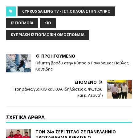
CYPRUS SAILING TV - ΙΣΤΙΟΠΛΟΪ́Α ΣΤΗΝ ΚΎΠΡΟ
ΙΣΤΙΟΠΛΟΪ́Α
ΚΙΟ
ΚΥΠΡΙΑΚΉ ΙΣΤΙΟΠΛΟΪΚΉ ΟΜΟΣΠΟΝΔΊΑ
ΠΡΟΗΓΟΎΜΕΝΟ
Πέμπτη βράδυ στην Κύπρο ο Παγκόσμιος Παύλος
Κοντίδης
ΕΠΌΜΕΝΟ
Περηφάνια για ΚΙΟ και ΚΟΑ (δηλώσεις κ. Φωτίου
και κ. Λεοντή)
ΣΧΕΤΙΚΆ ΆΡΘΡΑ
ΤΟΝ 24ο ΣΕΡΙ ΤΙΤΛΟ ΣΕ ΠΑΝΕΛΛΗΝΙΟ
ΠΡΩΤΑΘΛΗΜΑ ΚΕΡΔΙΣΕ Ο…