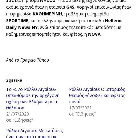
S
.
A
. και η μπύρα
ΝΗΣΟΣ
. Υποστηρικτής τεχνολογίας για μία
ακόμα χρονιά ήταν η εταιρεία
G
4
S
.
Χορηγοί επικοινωνίας ήταν
η εφημερίδα
ΚΑΘΗΜΕΡΙΝΗ
, η αθλητική εφημερίδα
SPORTIME
, και η ελληνοαμερικανική ιστοσελίδα
Hellenic
Daily
News
NY
, ενώ επίσημος τηλεοπτικός μεταδότης με
καθημερινές εκπομπές ήταν και φέτος, η
NOVA
.
Από το Γραφείο Τύπου
Σχετικά
Το «57ο Ράλλυ Αιγαίου»
Ράλλυ Αιγαίου: Ο ιστορικός
υπενθύμισε την αρχέγονη
θεσμός «άνοιξε» και εφέτος
σχέση των Ελλήνων με τη
πανιά
θάλασσα
17/07/2021
21/07/2020
σε "Ειδήσεις"
σε "Ειδήσεις"
Ράλλυ Αιγαίου: Με εντάσεις
άνω των επτά μποφόρ και