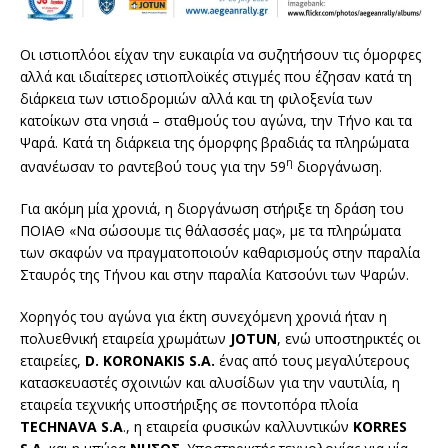
Οι ιστιοπλόοι είχαν την ευκαιρία να συζητήσουν τις όμορφες
αλλά και ιδιαίτερες ιστιοπλοϊκές στιγμές που έζησαν κατά τη
διάρκεια των ιστιοδρομιών αλλά και τη φιλοξενία των
κατοίκων στα νησιά – σταθμούς του αγώνα, την Τήνο και τα
Ψαρά. Κατά τη διάρκεια της όμορφης βραδιάς τα πληρώματα
η
ανανέωσαν το ραντεβού τους για την 59
διοργάνωση.
Για ακόμη μία χρονιά, η διοργάνωση στήριξε τη δράση του
ΠΟΙΑΘ «Να σώσουμε τις θάλασσές μας», με τα πληρώματα
των σκαφών να πραγματοποιούν καθαρισμούς στην παραλία
Σταυρός της Τήνου και στην παραλία Κατσούνι των Ψαρών.
Χορηγός του αγώνα για έκτη συνεχόμενη χρονιά ήταν η
πολυεθνική εταιρεία χρωμάτων
JOTUN
, ενώ υποστηρικτές οι
εταιρείες,
D
.
KORONAKIS
S
.
A
.
ένας από τους μεγαλύτερους
κατασκευαστές σχοινιών και αλυσίδων για την ναυτιλία, η
εταιρεία τεχνικής υποστήριξης σε ποντοπόρα πλοία
TECHNAVA
S
.
A
., η εταιρεία φυσικών καλλυντικών
KORRES