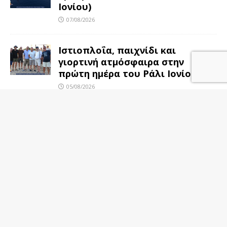
Ιονίου)
07/08/2026
Ιστιοπλοΐα, παιχνίδι και
γιορτινή ατμόσφαιρα στην
πρώτη ημέρα του Ράλι Ιονίου
05/08/2026
Η Aegean Regatta ανοίγει πανιά
για 25η φορά στο
Βόρειοανατολικό Αιγαίο
05/08/2026
ΑΚΟΛΟΥΘΉΣΤΕ ΜΑΣ ΣΤΟ FACEBOOK