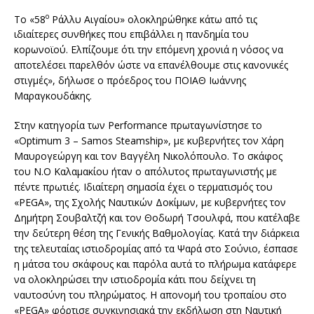
ο
Το «58
Ράλλυ Αιγαίου» ολοκληρώθηκε κάτω από τις
ιδιαίτερες συνθήκες που επιβάλλει η πανδημία του
κορωνοϊού. Ελπίζουμε ότι την επόμενη χρονιά η νόσος να
αποτελέσει παρελθόν ώστε να επανέλθουμε στις κανονικές
στιγμές», δήλωσε ο πρόεδρος του ΠΟΙΑΘ Ιωάννης
Μαραγκουδάκης.
Στην κατηγορία των Performance πρωταγωνίστησε το
«Optimum 3 – Samos Steamship», με κυβερνήτες τον Χάρη
Μαυρογεώργη και τον Βαγγέλη Νικολόπουλο. Το σκάφος
του Ν.Ο Καλαμακίου ήταν ο απόλυτος πρωταγωνιστής με
πέντε πρωτιές. Ιδιαίτερη σημασία έχει ο τερματισμός του
«PEGA», της Σχολής Ναυτικών Δοκίμων, με κυβερνήτες τον
Δημήτρη Σουβαλτζή και τον Θοδωρή Τσουλφά, που κατέλαβε
την δεύτερη θέση της Γενικής Βαθμολογίας. Κατά την διάρκεια
της τελευταίας ιστιοδρομίας από τα Ψαρά στο Σούνιο, έσπασε
η μάτσα του σκάφους και παρόλα αυτά το πλήρωμα κατάφερε
να ολοκληρώσει την ιστιοδρομία κάτι που δείχνει τη
ναυτοσύνη του πληρώματος. Η απονομή του τροπαίου στο
«PEGA» φόρτισε συγκινησιακά την εκδήλωση στη Ναυτική