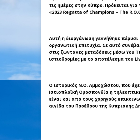
τις ημέρες στην Κύπρο. Πρόκειται γι
«2023
Regatta
of
Champions
–
The
R
.
O
.
Αυτή η διοργάνωση γεννήθηκε πέρυσι 
οργανωτική επιτυχία. Σε αυτό συνέβαλ
στις ζωντανές μεταδόσεις μέσω
You
T
ιστιοδρομίες με το αποτέλεσμα του
Li
Ο ιστορικός Ν.Ο. Αμμοχώστου, που έχ
Ιστιοπλοϊκή Ομοσπονδία η τηλεοπτική 
είναι και από τους χορηγούς επικοιν
αιγίδα του Προέδρου της Κυπριακής Δ