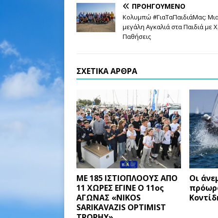
ΠΡΟΗΓΟΎΜΕΝΟ
Κολυμπώ #ΓιαΤαΠαιδιάΜας: Μι
μεγάλη Αγκαλιά στα Παιδιά με Χ
Παθήσεις
ΣΧΕΤΙΚΆ ΆΡΘΡΑ
ΜΕ 185 ΙΣΤΙΟΠΛΟΟΥΣ ΑΠΟ
Οι άνε
11 ΧΩΡΕΣ ΕΓΙΝΕ Ο 11ος
πρόωρο
ΑΓΩΝΑΣ «NIKOS
Κοντίδ
SARIKAVAZIS OPTIMIST
TROPHY»