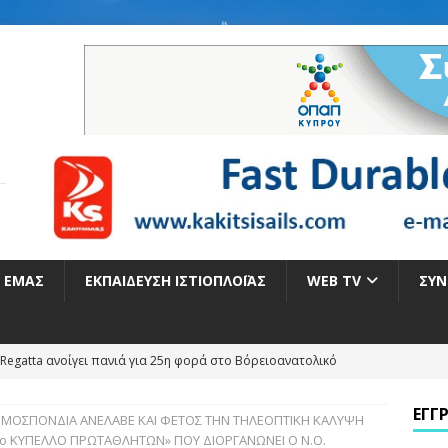
Ε ΕΜΆΣ
ΕΚΠΑΊΔΕΥΣΗ ΙΣΤΙΟΠΛΟΪ́ΑΣ
WEB TV
ΣΥΝ
Regatta ανοίγει πανιά για 25η φορά στο Βόρειοανατολικό
ΕΓΓ
 ΟΜΟΣΠΟΝΔΙΑ ΑΝΕΛΑΒΕ ΚΑΙ ΦΕΤΟΣ ΤΗΝ ΤΗΛΕΟΠΤΙΚΗ ΚΑΛΥΨΗ
Η ΓΙΑ ΤΑ ΕΛΛΗΝΙΚΑ ΠΑΝΙΑ ΣΤΟ ΠΑΓΚΟΣΜΙΟ ΠΡΩΤΑΘΛΗΜΑ ILCA 4
2ο ΚΥΠΕΛΛΟ ΠΡΩΤΑΘΛΗΤΩΝ» ΠΟΥ ΔΙΟΡΓΑΝΩΝΕΙ Ο Ν.Ο.