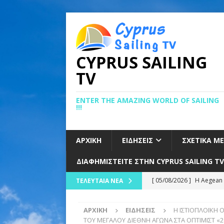
CYPRUS SAILING
TV
ENTER THE AMAZING WORLD OF SAILING
!!!
ΑΡΧΙΚΉ
ΕΙΔΉΣΕΙΣ
ΣΧΕΤΙΚΆ Μ
ΔΙΑΦΗΜΙΣΤΕΊΤΕ ΣΤΗΝ CYPRUS SAILING TV
[ 05/08/2026 ]
Η Aegean 
ΤΕΛΕΥΤΑΊΑ ΝΈΑ
Αιγαίο
ΕΙΔΉΣΕΙΣ
ΑΡΧΙΚΉ
ΕΙΔΉΣΕΙΣ
Η ΙΣΤΙΟΠΛΟΪΚΗ
[ 05/08/2026 ]
ΚΑΛΗ ΑΡΧ
ΤΟΥ ΜΕΓΑΛΟΥ ΔΙΕΘΝΗ ΑΓΩΝΑ ΣΤΑ ΟΠΤΙΜΙΣΤ «