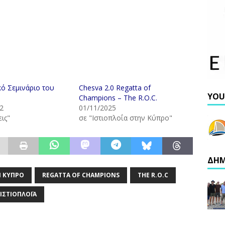
κό Σεμινάριο του
Chesva 2.0 Regatta of
YOU
Champions – The R.O.C.
2
01/11/2025
ις"
σε "Ιστιοπλοΐα στην Κύπρο"
ΔΗΜ
ΗΝ ΚΎΠΡΟ
REGATTA OF CHAMPIONS
THE R.O.C
ΙΣΤΙΟΠΛΟΪ́Α