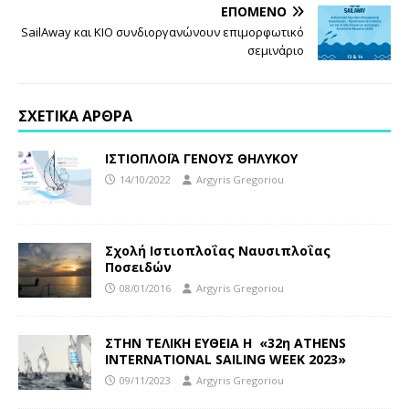
ΕΠΌΜΕΝΟ
SailAway και ΚΙΟ συνδιοργανώνουν επιμορφωτικό
σεμινάριο
ΣΧΕΤΙΚΆ ΆΡΘΡΑ
ΙΣΤΙΟΠΛΟΪΑ ΓΕΝΟΥΣ ΘΗΛΥΚΟΥ
14/10/2022
Argyris Gregoriou
Σχολή Ιστιοπλοΐας Ναυσιπλοΐας
Ποσειδών
08/01/2016
Argyris Gregoriou
ΣΤΗΝ ΤΕΛΙΚΗ ΕΥΘΕΙΑ Η «32η ATHENS
INTERNATIONAL SAILING WEEK 2023»
09/11/2023
Argyris Gregoriou