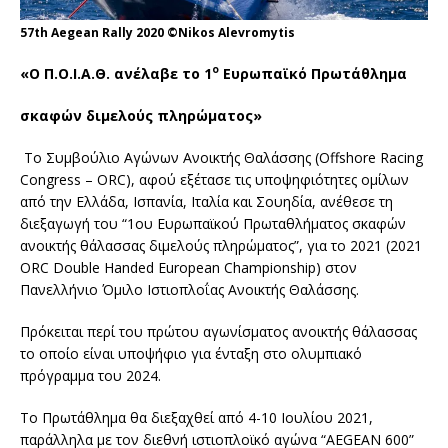
57th Aegean Rally 2020 ©Nikos Alevromytis
ο
«Ο Π.Ο.Ι.Α.Θ. ανέλαβε το 1
Ευρωπαϊκό Πρωτάθλημα
σκαφών διμελούς πληρώματος»
Το Συμβούλιο Αγώνων Ανοικτής Θαλάσσης (Offshore Racing
Congress – ORC), αφού εξέτασε τις υποψηφιότητες ομίλων
από την Ελλάδα, Ισπανία, Ιταλία και Σουηδία, ανέθεσε τη
διεξαγωγή του “1ου Ευρωπαϊκού Πρωταθλήματος σκαφών
ανοικτής θάλασσας διμελούς πληρώματος”, για το 2021 (2021
ORC Double Handed European Championship) στον
Πανελλήνιο Όμιλο Ιστιοπλοΐας Ανοικτής Θαλάσσης.
Πρόκειται περί του πρώτου αγωνίσματος ανοικτής θάλασσας
το οποίο είναι υποψήφιο για ένταξη στο ολυμπιακό
πρόγραμμα του 2024.
Το Πρωτάθλημα θα διεξαχθεί από 4-10 Ιουλίου 2021,
παράλληλα με τον διεθνή ιστιοπλοϊκό αγώνα “AEGEAN 600”