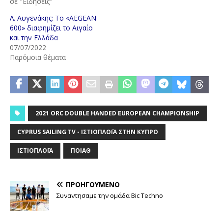
σε "Ειδήσεις"
Λ. Αυγενάκης: Το «AEGEAN
600» διαφημίζει το Αιγαίο
και την Ελλάδα
07/07/2022
Παρόμοια θέματα
2021 ORC DOUBLE HANDED EUROPEAN CHAMPIONSHIP
CYPRUS SAILING TV - ΙΣΤΙΟΠΛΟΪ́Α ΣΤΗΝ ΚΎΠΡΟ
ΙΣΤΙΟΠΛΟΪ́Α
ΠΟΙΑΘ
ΠΡΟΗΓΟΎΜΕΝΟ
Συναντησαμε την ομάδα Bic Techno