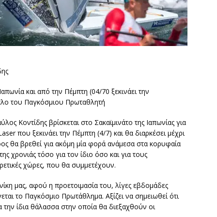
δης
απωνία και από την Πέμπτη (04/70 ξεκινάει την
ίτλο του Παγκόσμιου Πρωταθλητή
λος Κοντίδης βρίσκεται στο Σακαϊμινάτο της Ιαπωνίας για
r που ξεκινάει την Πέμπτη (4/7) και θα διαρκέσει μέχρι
λόος θα βρεθεί για ακόμη μία φορά ανάμεσα στα κορυφαία
ς χρονιάς τόσο για τον ίδιο όσο και για τους
ετικές χώρες, που θα συμμετέχουν.
νίκη μας, αφού η προετοιμασία του, λίγες εβδομάδες
εται το Παγκόσμιο Πρωτάθλημα. Αξίζει να σημειωθεί ότι
για την ίδια θάλασσα στην οποία θα διεξαχθούν οι