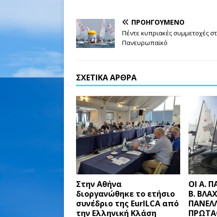
ΠΡΟΗΓΟΎΜΕΝΟ
Πέντε κυπριακές συμμετοχές σ
Πανευρωπαϊκό
ΣΧΕΤΙΚΆ ΆΡΘΡΑ
Στην Αθήνα
ΟΙ Α. 
διοργανώθηκε το ετήσιο
Β. ΒΛΑ
συνέδριο της EurILCA από
ΠΑΝΕΛ
την Ελληνική Κλάση
ΠΡΩΤΑΘ