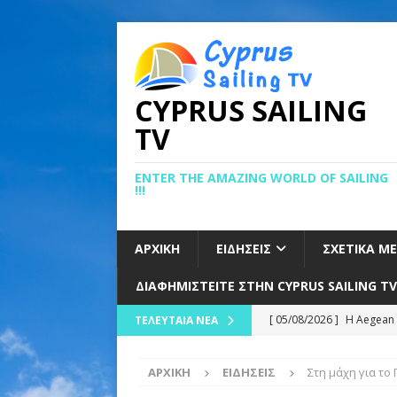
CYPRUS SAILING
TV
ENTER THE AMAZING WORLD OF SAILING
!!!
ΑΡΧΙΚΉ
ΕΙΔΉΣΕΙΣ
ΣΧΕΤΙΚΆ Μ
ΔΙΑΦΗΜΙΣΤΕΊΤΕ ΣΤΗΝ CYPRUS SAILING TV
[ 05/08/2026 ]
Η Aegean 
ΤΕΛΕΥΤΑΊΑ ΝΈΑ
Αιγαίο
ΕΙΔΉΣΕΙΣ
ΑΡΧΙΚΉ
ΕΙΔΉΣΕΙΣ
Στη μάχη για το
[ 05/08/2026 ]
ΚΑΛΗ ΑΡΧ