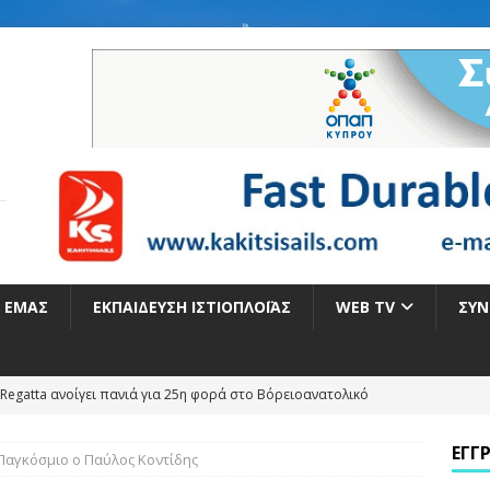
Ε ΕΜΆΣ
ΕΚΠΑΊΔΕΥΣΗ ΙΣΤΙΟΠΛΟΪ́ΑΣ
WEB TV
ΣΥΝ
Regatta ανοίγει πανιά για 25η φορά στο Βόρειοανατολικό
ΕΓΓ
 Παγκόσμιο ο Παύλος Κοντίδης
Η ΓΙΑ ΤΑ ΕΛΛΗΝΙΚΑ ΠΑΝΙΑ ΣΤΟ ΠΑΓΚΟΣΜΙΟ ΠΡΩΤΑΘΛΗΜΑ ILCA 4