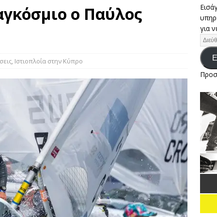
Εισάγ
Παγκόσμιο ο Παύλος
υπηρ
 ΠΕΡΙΜΕΝΕΙ ΤΟΥΣ ΕΛΛΗΝΕΣ ΙΣΤΙΟΠΛΟΟΥΣ ΣΤΟ ΕΥΡΩΠΑΪΚΟ
για ν
3 ΚΑΙ 293 PLUS ΤΗΣ ΠΟΛΩΝΙΑΣ
ΕΙΔΉΣΕΙΣ
 Αιγαίου: «Pega» και «Garbis» κέρδισαν και τον…Αίολο στην
Ε
σεις
,
Ιστιοπλοΐα στην Κύπρο
ΔΉΣΕΙΣ
Προσ
α, παιχνίδι και γιορτινή ατμόσφαιρα στην πρώτη ημέρα του