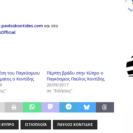
.pavloskontides.com
και στο
fficial
.
έση του Παγκόσμιου
Πέμπτη βράδυ στην Κύπρο ο
ματος ο Κοντίδης
Παγκόσμιος Παύλος Κοντίδης
9
20/09/2017
ις"
σε "Ειδήσεις"
ΗΝ ΚΎΠΡΟ
ΙΣΤΙΟΠΛΟΪ́Α
ΠΑΎΛΟΣ ΚΟΝΤΊΔΗΣ