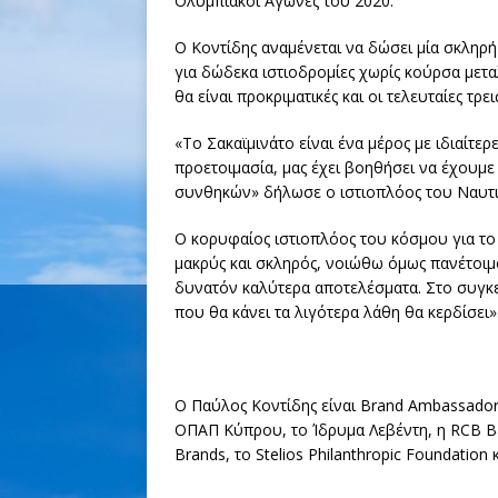
Ολυμπιακοί Αγώνες του 2020.
Ο Κοντίδης αναμένεται να δώσει μία σκληρή
για δώδεκα ιστιοδρομίες χωρίς κούρσα μετα
θα είναι προκριματικές και οι τελευταίες τρεις
«Το Σακαϊμινάτο είναι ένα μέρος με ιδιαίτε
προετοιμασία, μας έχει βοηθήσει να έχουμε
συνθηκών» δήλωσε ο ιστιοπλόος του Ναυτ
Ο κορυφαίος ιστιοπλόος του κόσμου για το
μακρύς και σκληρός, νοιώθω όμως πανέτοιμ
δυνατόν καλύτερα αποτελέσματα. Στο συγκε
που θα κάνει τα λιγότερα λάθη θα κερδίσει»
Ο Παύλος Κοντίδης είναι Brand Ambassador 
ΟΠΑΠ Κύπρου, το Ίδρυμα Λεβέντη, η RCB Ban
Brands, το Stelios Philanthropic Foundation 